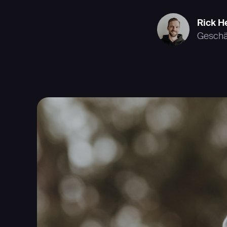
Rick H
Geschä