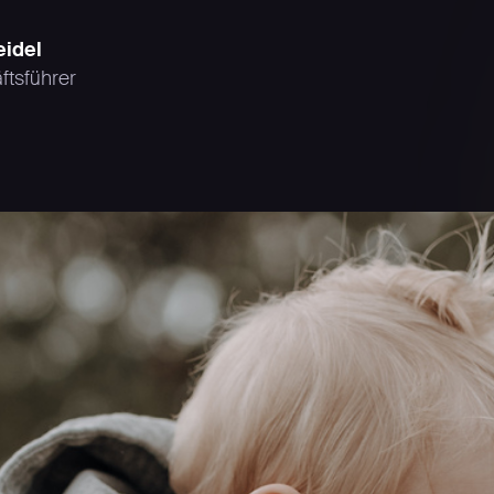
eidel
ftsführer